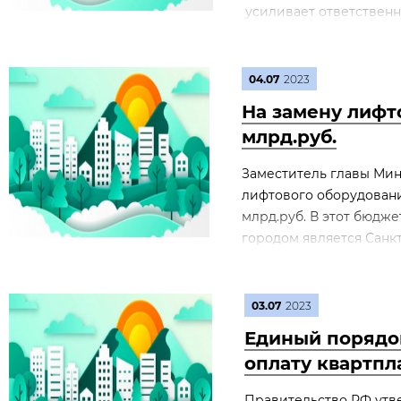
усиливает ответственно
04.07
2023
На замену лифто
млрд.руб.
Заместитель главы Мин
лифтового оборудования
млрд.руб. В этот бюдже
городом является Санкт
03.07
2023
Единый порядо
оплату квартпл
Правительство РФ утв