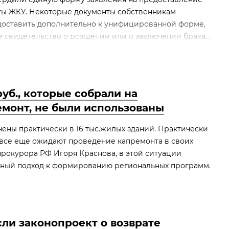
ты ЖКУ. Некоторые документы собственникам
доставить дополнительно к унифицированной форме,
 свидетельство о рождении или о заключении брака...
руб., которые собрали на
монт, не были использованы
ены практически в 16 тыс.жилых зданий. Практически
в все еще ожидают проведение капремонта в своих
прокурора РФ Игоря Краснова, в этой ситуации
ный подход к формированию региональных программ.
сли законопроект о возврате