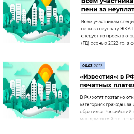
Всем участника
пени за неупла
Всем участникам специ
пени за неуплату ЖКУ.
следует из проекта отз
(ГД) осенью 2022-го, в
06.03
2023
«Известия»: в Р
печатных плате
В РФ хотят поэтапно отк
категориях граждан, з
обратился Российский э
млн домохозяйств, а зна