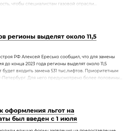
сть, чтобы специалистам газовой отрасли...
в регионы выделят около 11,5
строя РФ Алексей Ересько сообщил, что для замены
 до конца 2023 года регионы выделят около 11,5
т будет входить замена 531 тыс.лифтов. Приоритетным
-Петербург. Для него предусмотрено более половины...
к оформления льгот на
аты был введен с 1 июля
ердили единую форму заявления на предоставление