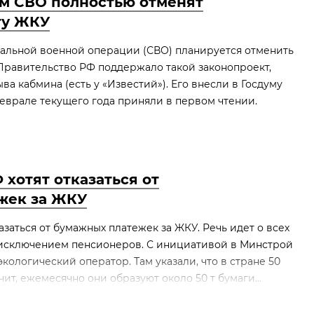
м СВО полностью отменят
ту ЖКУ
альной военной операции (СВО) планируется отменить
 Правительство РФ поддержало такой законопроект,
ыва кабмина (есть у «Известий»). Его внесли в Госдуму
 феврале текущего года приняли в первом чтении.
Ф хотят отказаться от
жек за ЖКУ
азаться от бумажных платежек за ЖКУ. Речь идет о всех
а исключением пенсионеров. С инициативой в Минстрой
кологический оператор. Там указали, что в стране 50
чит, ежемесячно они образуют около 50 т бумаги...