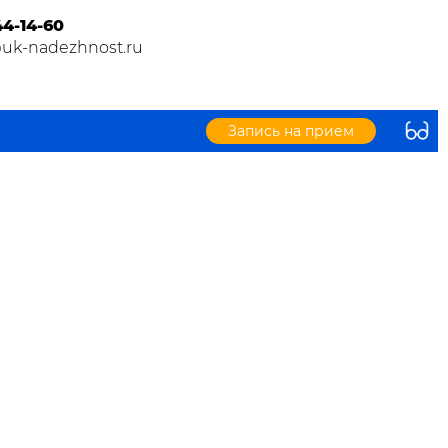
44-14-60
@uk-nadezhnost.ru
Запись на прием