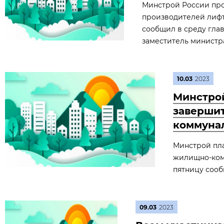
Минстрой России пр
производителей лифт
сообщил в среду гла
заместитель министр
10.03
2023
Минстрой
завершит
коммунал
Минстрой пла
жилищно-комм
пятницу сооб
09.03
2023