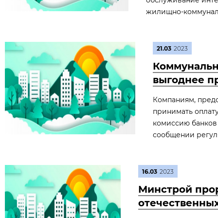
обслуживание инте
жилищно-коммуналь
21.03
2023
Коммунальн
выгоднее п
Компаниям, пред
принимать оплату
комиссию банков д
сообщении регул
16.03
2023
Минстрой про
отечественны