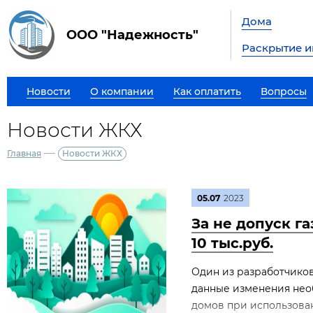
Дома
ООО "Надежность"
Раскрытие 
Новости
О компании
Как оплатить
Вопросы
Новости ЖКХ
—
Главная
Новости ЖКХ
05.07
2023
За не допуск г
10 тыс.руб.
Один из разработчиков
данные изменения нео
домов при использован