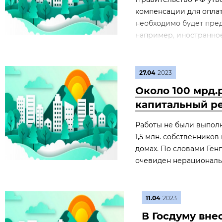
компенсации для опла
необходимо будет пре
например, иностранное
27.04
2023
Около 100 мрд.
капитальный ре
Работы не были выполн
1,5 млн. собственнико
домах. По словами Ген
очевиден нерациональ
11.04
2023
В Госдуму вне