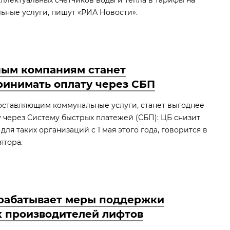
ллектуальных счетчиков воды и тепла в тарифы на
ные услуги, пишут «РИА Новости».
ым компаниям станет
ринимать оплату через СБП
оставляющим коммунальные услуги, станет выгоднее
 через Систему быстрых платежей (СБП): ЦБ снизит
ля таких организаций с 1 мая этого года, говорится в
ятора.
рабатывает меры поддержки
х производителей лифтов