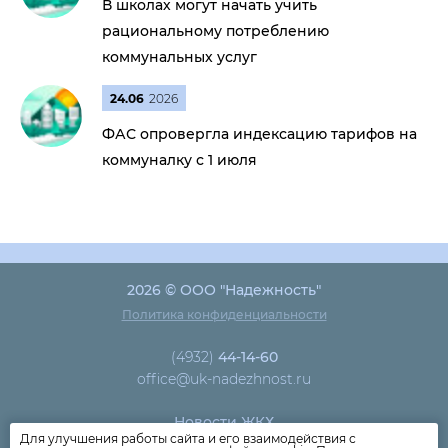
В школах могут начать учить
рациональному потреблению
коммунальных услуг
24.06
2026
ФАС опровергла индексацию тарифов на
коммуналку с 1 июля
2026 © ООО "Надежность"
Политика конфиденциальности
(4932)
44-14-60
office@uk-nadezhnost.ru
Новости ЖКХ
Для улучшения работы сайта и его взаимодействия с
Новости компании