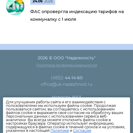
24.06
2026
ФАС опровергла индексацию тарифов на
коммуналку с 1 июля
2026 © ООО "Надежность"
Политика конфиденциальности
(4932)
44-14-60
office@uk-nadezhnost.ru
Новости ЖКХ
Для улучшения работы сайта и его взаимодействия с
Новости компании
пользователями мы используем файлы cookie. Продолжая
пользоваться сайтом, вы соглашаетесь с использованием
Как оплатить
файлов cookie и выражаете своё согласие на обработку ваших
персональных данных с использованием сервиса веб-
Дома
аналитики. Вы всегда можете отключить файлы cookie в
настройках браузера. Оператор использует информацию,
Раскрытие информации
содержащуюся в файлах cookie в течение сроков и на условиях,
указанных в настоящей
Политике
и
Согласии
Вопросы