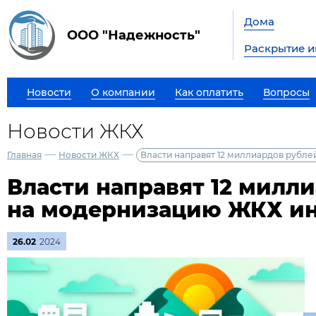
Дома
ООО "Надежность"
Раскрытие 
Новости
О компании
Как оплатить
Вопросы
Новости ЖКХ
—
—
Главная
Новости ЖКХ
Власти направят 12 миллиардов рубл
Власти направят 12 милл
на модернизацию ЖКХ и
26.02
2024