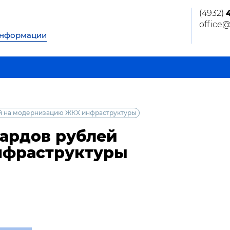
(4932)
office
информации
ей на модернизацию ЖКХ инфраструктуры
иардов рублей
нфраструктуры