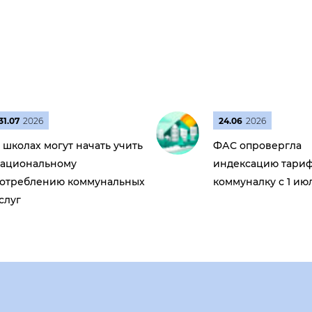
31.07
2026
24.06
2026
 школах могут начать учить
ФАС опровергла
ациональному
индексацию тариф
отреблению коммунальных
коммуналку с 1 ию
слуг