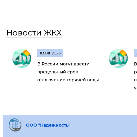
Новости ЖКХ
03.08
2026
В России могут ввести
В
предельный срок
р
отключение горячей воды
п
у
ООО "Надежность"