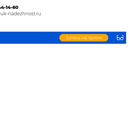
44-14-60
@uk-nadezhnost.ru
Запись на прием