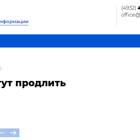
(4932)
office
информации
гут продлить