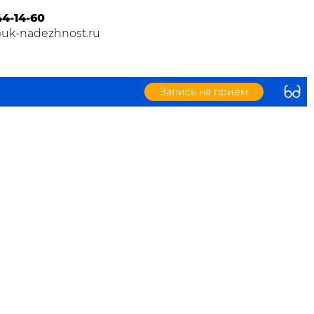
44-14-60
@uk-nadezhnost.ru
Запись на прием