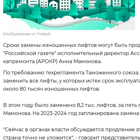
Изображение от Freepik
Сроки замены изношенных лифтов могут быть прод
"Российской газете" исполнительный директор Ас
капремонта (АРОКР) Анна Мамонова.
По требованию техрегламента Таможенного союза д
заменить все лифты, у которых истек срок эксплуата
около 80 тысяч изношенных лифтов.
В этом году было заменено 8,2 тыс. лифтов, за пять 
Мамонова. На 2023-2024 год запланирована замена 3
"Сейчас в органах власти обсуждается продление эт
страна точно не уложится", - говорит представител