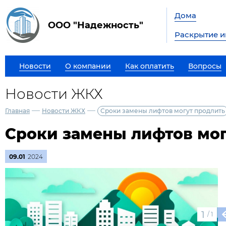
Дома
ООО "Надежность"
Раскрытие 
Новости
О компании
Как оплатить
Вопросы
Новости ЖКХ
—
—
Главная
Новости ЖКХ
Сроки замены лифтов могут продлить
Сроки замены лифтов мо
09.01
2024
1
/
1