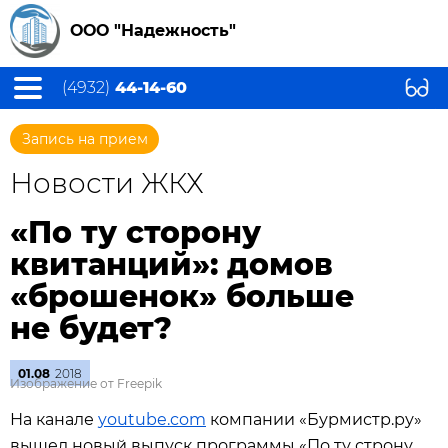
ООО "Надежность"
(4932)
44-14-60
Запись на прием
Новости ЖКХ
«По ту сторону
квитанций»: домов
«брошенок» больше
не будет?
01.08
2018
Изображение от Freepik
На канале
youtube.com
компании «Бурмистр.ру»
вышел новый выпуск программы «По ту строну