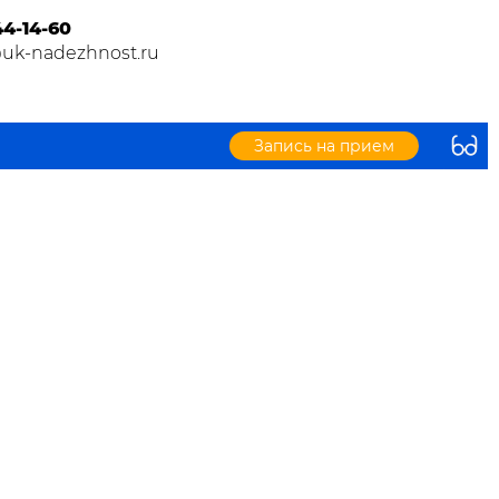
44-14-60
@uk-nadezhnost.ru
Запись на прием