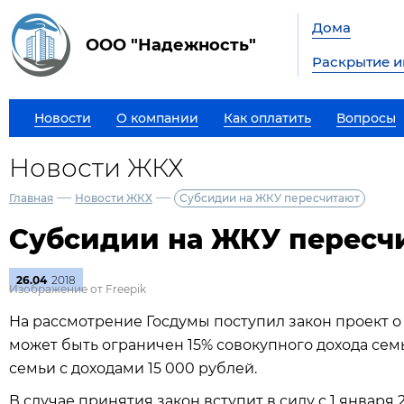
Дома
ООО "Надежность"
Раскрытие 
Новости
О компании
Как оплатить
Вопросы
Новости ЖКХ
—
—
Главная
Новости ЖКХ
Субсидии на ЖКУ пересчитают
Субсидии на ЖКУ пересч
26.04
2018
Изображение от Freepik
На рассмотрение Госдумы поступил закон проект о 
может быть ограничен 15% совокупного дохода семь
семьи с доходами 15 000 рублей.
В случае принятия закон вступит в силу с 1 января 2