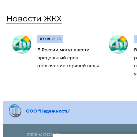
Новости ЖКХ
03.08
2026
В России могут ввести
В
предельный срок
р
отключение горячей воды
п
у
ООО "Надежность"
2026 © ООО "Надежность"
(4932)
44-14-