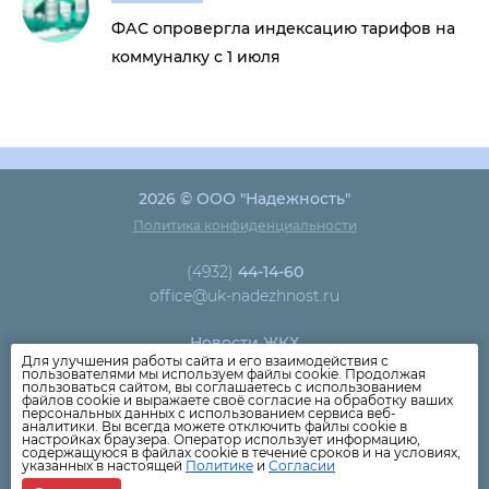
ФАС опровергла индексацию тарифов на
коммуналку с 1 июля
2026 © ООО "Надежность"
Политика конфиденциальности
(4932)
44-14-60
office@uk-nadezhnost.ru
Новости ЖКХ
Для улучшения работы сайта и его взаимодействия с
Новости компании
пользователями мы используем файлы cookie. Продолжая
пользоваться сайтом, вы соглашаетесь с использованием
Как оплатить
файлов cookie и выражаете своё согласие на обработку ваших
персональных данных с использованием сервиса веб-
Дома
аналитики. Вы всегда можете отключить файлы cookie в
настройках браузера. Оператор использует информацию,
Раскрытие информации
содержащуюся в файлах cookie в течение сроков и на условиях,
указанных в настоящей
Политике
и
Согласии
Вопросы