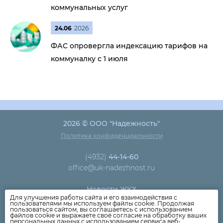
коммунальных услуг
24.06
2026
ФАС опровергла индексацию тарифов на
коммуналку с 1 июля
2026 © ООО "Надежность"
Политика конфиденциальности
(4932)
44-14-60
office@uk-nadezhnost.ru
Новости ЖКХ
Для улучшения работы сайта и его взаимодействия с
Новости компании
пользователями мы используем файлы cookie. Продолжая
пользоваться сайтом, вы соглашаетесь с использованием
Как оплатить
файлов cookie и выражаете своё согласие на обработку ваших
персональных данных с использованием сервиса веб-