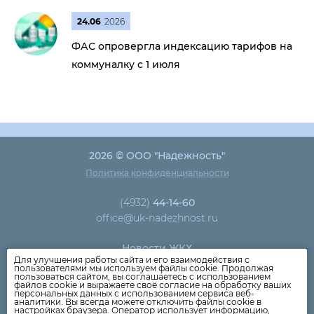
24.06
2026
ФАС опровергла индексацию тарифов на
коммуналку с 1 июля
2026 © ООО "Надежность"
Политика конфиденциальности
(4932)
44-14-60
office@uk-nadezhnost.ru
Новости ЖКХ
Для улучшения работы сайта и его взаимодействия с
Новости компании
пользователями мы используем файлы cookie. Продолжая
пользоваться сайтом, вы соглашаетесь с использованием
Как оплатить
файлов cookie и выражаете своё согласие на обработку ваших
персональных данных с использованием сервиса веб-
Дома
аналитики. Вы всегда можете отключить файлы cookie в
настройках браузера. Оператор использует информацию,