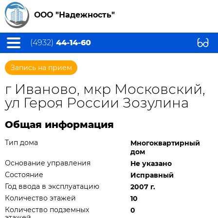
ООО "Надежность"
(4932)
44-14-60
Запись на прием
г Иваново, мкр Московский,
ул Героя России Зозулина
Общая информация
Тип дома
Многоквартирный
дом
Основание управления
Не указано
Состояние
Исправный
Год ввода в эксплуатацию
2007 г.
Количество этажей
10
Количество подземных
0
этажей