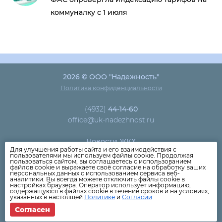
коммуналку с 1 июля
2026 © ООО "Надежность"
Политика конфиденциальности
(4932)
44-14-60
office@uk-nadezhnost.ru
Новости ЖКХ
Для улучшения работы сайта и его взаимодействия с
Новости компании
пользователями мы используем файлы cookie. Продолжая
пользоваться сайтом, вы соглашаетесь с использованием
Как оплатить
файлов cookie и выражаете своё согласие на обработку ваших
персональных данных с использованием сервиса веб-
Дома
аналитики. Вы всегда можете отключить файлы cookie в
настройках браузера. Оператор использует информацию,
Раскрытие информации
содержащуюся в файлах cookie в течение сроков и на условиях,
указанных в настоящей
Политике
и
Согласии
Вопросы
Согласен